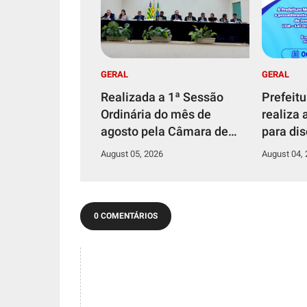
GERAL
GERAL
Realizada a 1ª Sessão
Prefeit
Ordinária do mês de
realiza 
agosto pela Câmara de
para di
Ceres, confira
2027
August 05, 2026
August 04,
0 COMENTÁRIOS