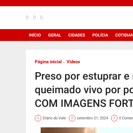
google.com, pub-4899324151308485, DIRECT, f08c47fec0942fa0
INÍCIO
GERAL
CIDADES
POLÍCIA
COTIDIA
Página inicial
Videos
Preso por estuprar e
queimado vivo por p
COM IMAGENS FORT
Diário do Vale
setembro 21, 2024
0 Comen