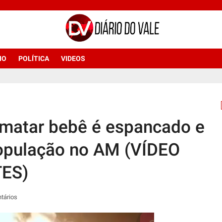
NO
POLÍTICA
VIDEOS
 matar bebê é espancado e
opulação no AM (VÍDEO
ES)
tários