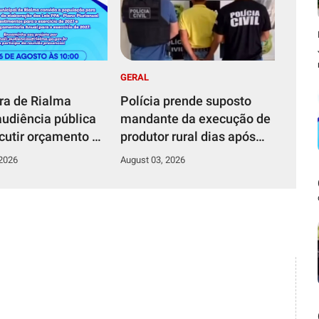
GERAL
ura de Rialma
Polícia prende suposto
audiência pública
mandante da execução de
scutir orçamento de
produtor rural dias após
capturar o atirador
 2026
August 03, 2026