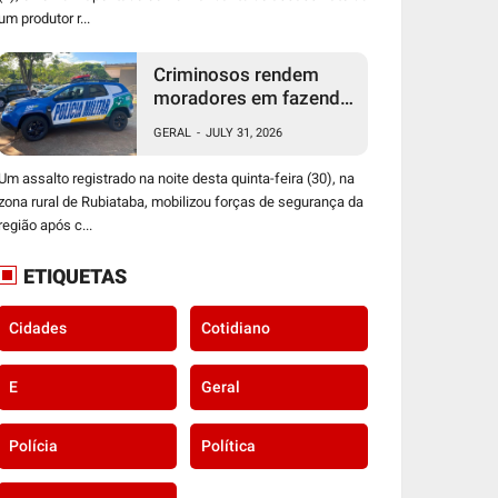
um produtor r...
Criminosos rendem
moradores em fazenda
e roubam duas armas
GERAL
-
JULY 31, 2026
de fogo na zona rural de
Rubiataba
Um assalto registrado na noite desta quinta-feira (30), na
zona rural de Rubiataba, mobilizou forças de segurança da
região após c...
ETIQUETAS
Cidades
Cotidiano
E
Geral
Polícia
Política