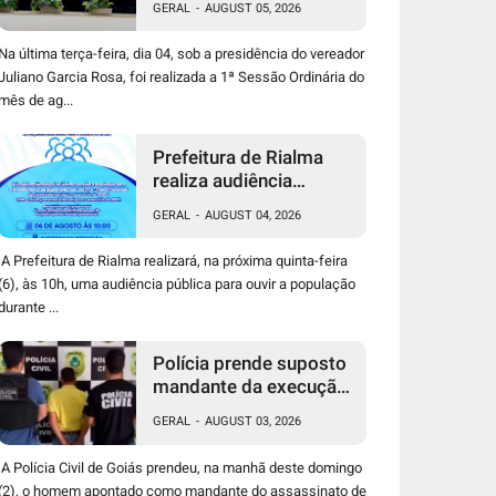
GERAL
-
AUGUST 05, 2026
Ceres, confira
Na última terça-feira, dia 04, sob a presidência do vereador
Juliano Garcia Rosa, foi realizada a 1ª Sessão Ordinária do
mês de ag...
Prefeitura de Rialma
realiza audiência
pública para discutir
GERAL
-
AUGUST 04, 2026
orçamento de 2027
A Prefeitura de Rialma realizará, na próxima quinta-feira
(6), às 10h, uma audiência pública para ouvir a população
durante ...
Polícia prende suposto
mandante da execução
de produtor rural dias
GERAL
-
AUGUST 03, 2026
após capturar o
atirador
A Polícia Civil de Goiás prendeu, na manhã deste domingo
(2), o homem apontado como mandante do assassinato de